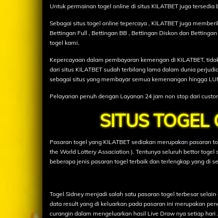
Untuk permainan togel online di situs KILATBET juga tersed
Sebagai situs togel online tepercaya , KILATBET juga membe
Bettingan Full , Bettingan BB , Bettingan Diskon dan Bettinga
togel kami.
Kepercayaan dalam pembayaran kemengan di KILATBET, tidak p
dari situs KILATBET sudah terbilang lama dalam dunia perjudi
sebagai situs yang membayar semua kemenangan hingga LU
Pelayanan penuh dengan Layanan 24 jam non stop dari custo
SITUS TOGEL
Pasaran togel yang KILATBET sediakan merupakan pasaran togel 
the World Lottery Assaciation ). Tentunya seluruh bettor t
beberapa jenis pasaran togel terbaik dan terlengkap yang di s
Togel Sidney menjadi salah satu pasaran togel terbesar selai
data result yang di keluarkan pada pasaran ini merupakan pen
curangin dalam mengeluarkan hasil Live Draw nya setiap hari 