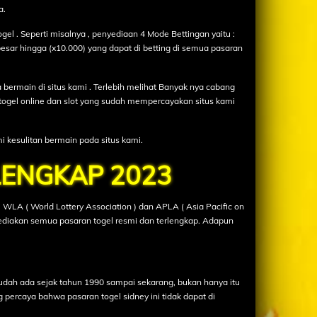
a.
 . Seperti misalnya , penyediaan 4 Mode Bettingan yaitu :
 besar hingga (x10.000) yang dapat di betting di semua pasaran
ermain di situs kami . Terlebih melihat Banyak nya cabang
 togel online dan slot yang sudah mempercayakan situs kami
kesulitan bermain pada situs kami.
LENGKAP 2023
i WLA ( World Lottery Association ) dan APLA ( Asia Pacific on
iakan semua pasaran togel resmi dan terlengkap. Adapun
 sudah ada sejak tahun 1990 sampai sekarang, bukan hanya itu
 percaya bahwa pasaran togel sidney ini tidak dapat di