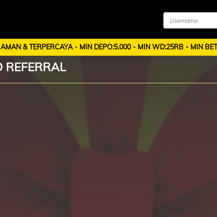
RPERCAYA - MIN DEPO:5.000 - MIN WD:25RB - MIN BET:100 PER
O REFERRAL