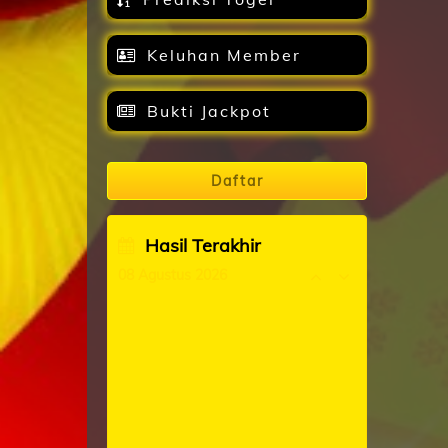
Keluhan Member
Bukti Jackpot
Daftar
Hasil Terakhir
08 Agustus 2026
INDIANAMID
9
0
4
2
TEXASDAY
0
2
1
8
PENSYLDAY
5
5
4
5
FLORIDA MID
8
0
0
5