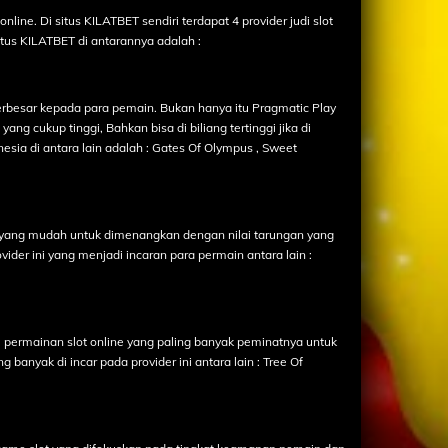
e. Di situs KILATBET sendiri terdapat 4 provider judi slot
situs KILATBET di antarannya adalah :
besar kepada para pemain. Bukan hanya itu Pragmatic Play
 cukup tinggi, Bahkan bisa di biliang tertinggi jika di
sia di antara lain adalah : Gates Of Olympus , Sweet
lot yang mudah untuk dimenangkan dengan nilai tarungan yang
ider ini yang menjadi incaran para permain antara lain :
u permainan slot online yang paling banyak peminatnya untuk
 banyak di incar pada provider ini antara lain : Tree Of